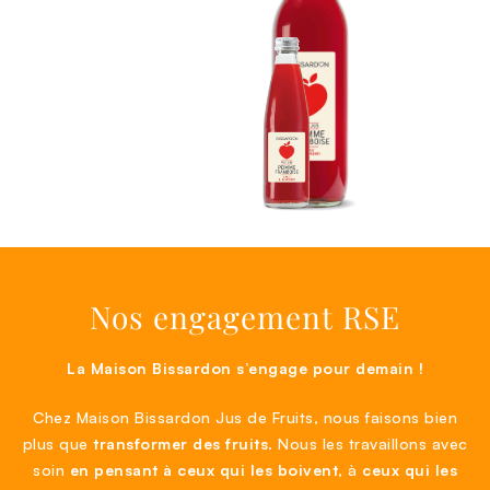
Nos engagement RSE
La Maison Bissardon s’engage pour demain !
Chez Maison Bissardon Jus de Fruits, nous faisons bien
plus que
transformer des fruits
. Nous les travaillons avec
soin
en pensant à ceux qui les boivent
, à
ceux qui les