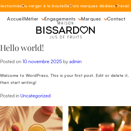
Skip
électionnés
Du verger à la bouteille
Trois marques dédiées
Travail
to
content
Accueil
Métier
Engagements
Marques
Contact
Hello world!
Posted on
10 novembre 2025
by
admin
Welcome to WordPress. This is your first post. Edit or delete it,
then start writing!
Posted in
Uncategorized